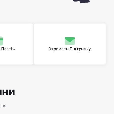
 Платіж
Отримати Підтримку
ини
ння