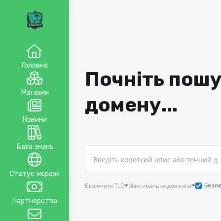
Головна
Почніть пошу
Магазин
домену...
Новини
База знань
Статус мережі
Включити TLD
Максимальна довжина
Безпе
Партнерство