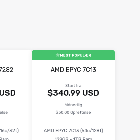
MEST POPULÆR
7282
AMD EPYC 7C13
Start fra
 USD
$340.99 USD
Månedlig
else
$30.00 Oprettelse
16c/32t)
AMD EPYC 7C13 (64c/128t)
 Ram
128GB - 1TB Ram