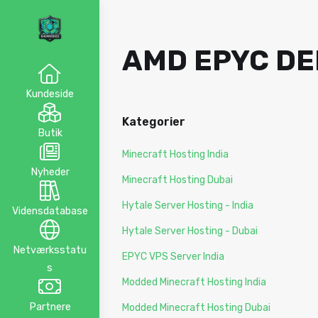
AMD EPYC DE
Kundeside
Kategorier
Butik
Minecraft Hosting India
Nyheder
Minecraft Hosting Dubai
Hytale Server Hosting - India
Vidensdatabase
Hytale Server Hosting - Dubai
Netværksstatu
EPYC VPS Server India
s
Modded Minecraft Hosting India
Partnere
Modded Minecraft Hosting Dubai