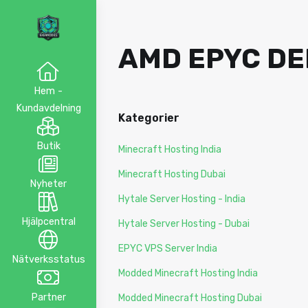
AMD EPYC DE
Hem -
Kundavdelning
Kategorier
Butik
Minecraft Hosting India
Minecraft Hosting Dubai
Nyheter
Hytale Server Hosting - India
Hjälpcentral
Hytale Server Hosting - Dubai
EPYC VPS Server India
Nätverksstatus
Modded Minecraft Hosting India
Partner
Modded Minecraft Hosting Dubai