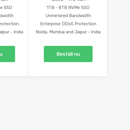
Me SSD
1TB - 8TB NVMe SSD
dwidth
Unmetered Bandwidth
rotection
Enterprise DDoS Protection
ipur - India
Noida, Mumbai and Jaipur - India
nu
Beställ nu