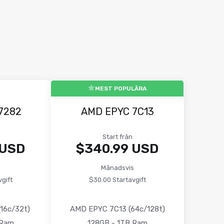
MEST POPULÄRA
7282
AMD EPYC 7C13
Start från
 USD
$340.99 USD
s
Månadsvis
gift
$30.00 Startavgift
16c/32t)
AMD EPYC 7C13 (64c/128t)
 Ram
128GB - 1TB Ram