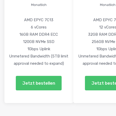
Monatlich
Monatlich
AMD EPYC 7C13
AMD EPYC 7
6 vCores
12 vCore
16GB RAM DDR4 ECC
32GB RAM DDR
120GB NVMe SSD
256GB NVMe
1Gbps Uplink
1Gbps Upli
Unmetered Bandwidth (5TB limit
Unmetered Bandwidth
approval needed to expand)
approval needed t
Jetzt bestellen
Jetzt beste