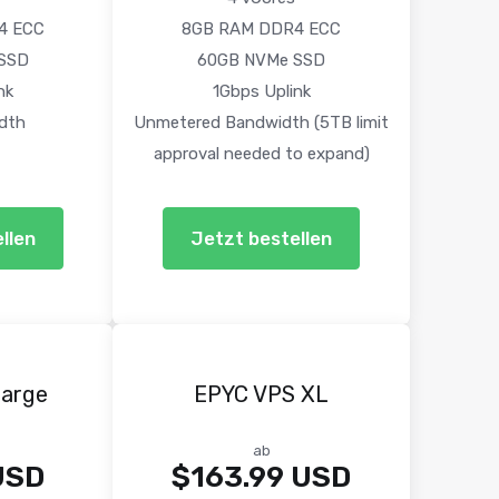
4 ECC
8GB RAM DDR4 ECC
SSD
60GB NVMe SSD
nk
1Gbps Uplink
dth
Unmetered Bandwidth (5TB limit
approval needed to expand)
llen
Jetzt bestellen
Large
EPYC VPS XL
ab
USD
$163.99 USD