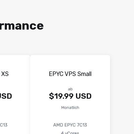
ormance
 XS
EPYC VPS Small
ab
USD
$19.99 USD
Monatlich
C13
AMD EPYC 7C13
4 vCores