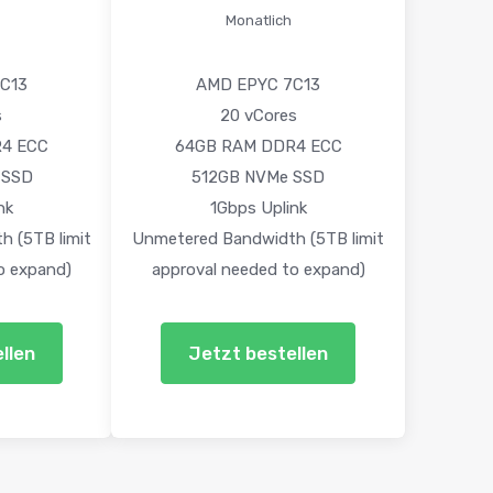
Monatlich
C13
AMD EPYC 7C13
s
20 vCores
4 ECC
64GB RAM DDR4 ECC
 SSD
512GB NVMe SSD
nk
1Gbps Uplink
 (5TB limit
Unmetered Bandwidth (5TB limit
o expand)
approval needed to expand)
llen
Jetzt bestellen