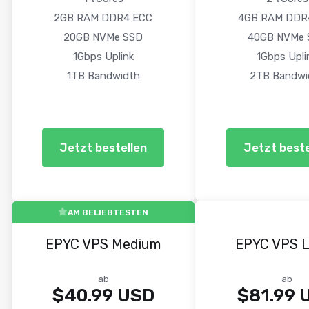
2GB RAM DDR4 ECC
4GB RAM DDR
20GB NVMe SSD
40GB NVMe 
1Gbps Uplink
1Gbps Upli
1TB Bandwidth
2TB Bandwi
Jetzt bestellen
Jetzt beste
AM BELIEBTESTEN
EPYC VPS Medium
EPYC VPS 
ab
ab
$40.99 USD
$81.99 