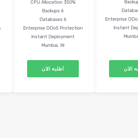
350% CPU Allocation
6 Backups
Enterprise DDo
6 Databases
Instant De
n
Enterprise DDoS Protection
Mumbai
Instant Deployment
Mumbai, IN
ه الآن
أطلبه الآن