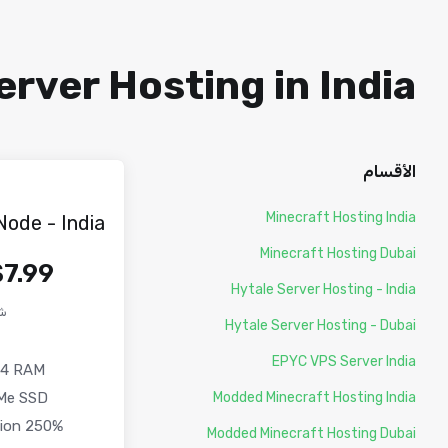
rver Hosting in India
الأقسام
Minecraft Hosting India
ode - India
Minecraft Hosting Dubai
7.99 USD
Hytale Server Hosting - India
ش
Hytale Server Hosting - Dubai
EPYC VPS Server India
4 RAM
Me SSD
Modded Minecraft Hosting India
250% CPU Allocation
Modded Minecraft Hosting Dubai