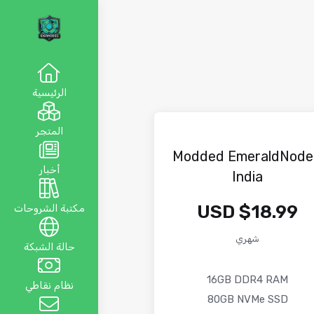
الرئيسية
المتجر
Modded EmeraldNode
أخبار
India
$18.99 USD
مكتبة الشروحات
شهري
حالة الشبكة
16GB DDR4 RAM
نظام نقاطي
80GB NVMe SSD