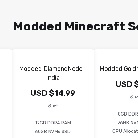
Modded Minecraft Se
 -
Modded DiamondNode -
Modded GoldN
India
$
$14.99 USD
هري
شهري
8GB DDR
26GB NV
12GB DDR4 RAM
60GB NVMe SSD