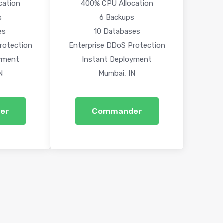
cation
400% CPU Allocation
s
6 Backups
es
10 Databases
rotection
Enterprise DDoS Protection
yment
Instant Deployment
N
Mumbai, IN
er
Commander