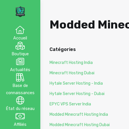
Modded Minecr
Accueil
Catégories
Boutique
Minecraft Hosting India
Actualités
Minecraft Hosting Dubai
Hytale Server Hosting - India
Base de
connaissances
Hytale Server Hosting - Dubai
EPYC VPS Server India
État du réseau
Modded Minecraft Hosting India
Affiliés
Modded Minecraft Hosting Dubai