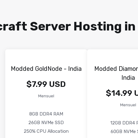
aft Server Hosting in 
Modded GoldNode - India
Modded Diamo
India
$7.99 USD
$14.99 
Mensuel
Mensuel
8GB DDR4 RAM
26GB NVMe SSD
12GB DDR4 
250% CPU Allocation
60GB NVMe 