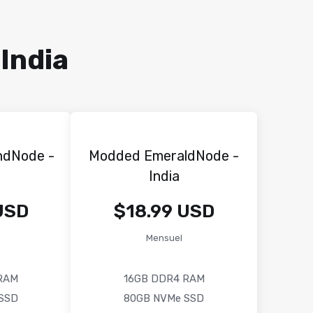
India
ndNode -
Modded EmeraldNode -
India
USD
$18.99 USD
Mensuel
RAM
16GB DDR4 RAM
SSD
80GB NVMe SSD