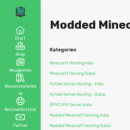
Modded Minecr
Start
Kategorien
Shop
Minecraft Hosting India
Neuigkeiten
Minecraft Hosting Dubai
Hytale Server Hosting - India
Wissensdatenba
nk
Hytale Server Hosting - Dubai
EPYC VPS Server India
Netzwerkstatus
Modded Minecraft Hosting India
Partner
Modded Minecraft Hosting Dubai