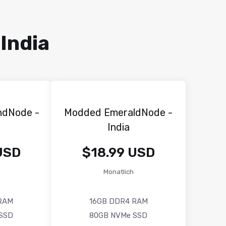
India
ndNode -
Modded EmeraldNode -
India
USD
$18.99 USD
Monatlich
RAM
16GB DDR4 RAM
SSD
80GB NVMe SSD