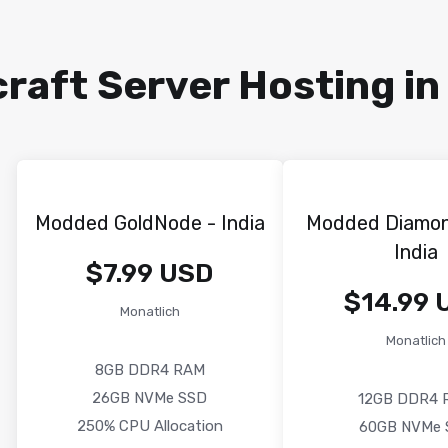
aft Server Hosting in 
Modded GoldNode - India
Modded Diamo
India
$7.99 USD
$14.99 
Monatlich
Monatlich
8GB DDR4 RAM
26GB NVMe SSD
12GB DDR4 
250% CPU Allocation
60GB NVMe 