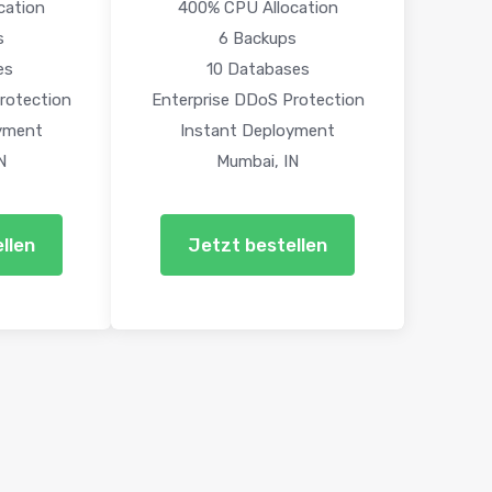
cation
400% CPU Allocation
s
6 Backups
es
10 Databases
rotection
Enterprise DDoS Protection
yment
Instant Deployment
N
Mumbai, IN
llen
Jetzt bestellen